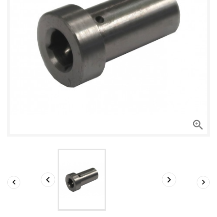




