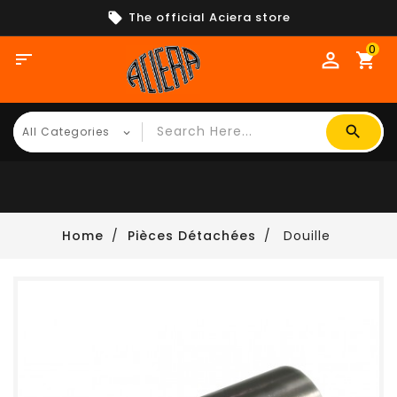
The official Aciera store
0

shopping_cart
Home
Pièces Détachées
Douille