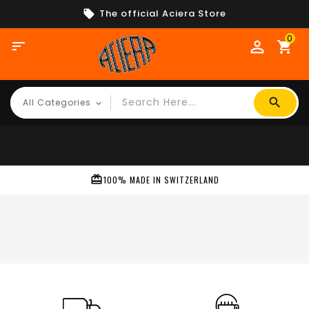
The official Aciera Store
0

shopping_cart
100% MADE IN SWITZERLAND