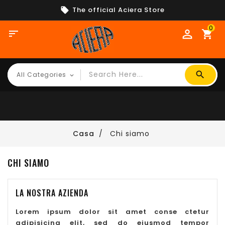
The official Aciera Store
0

shopping_cart
Casa
Chi siamo
CHI SIAMO
LA NOSTRA AZIENDA
Lorem ipsum dolor sit amet conse ctetur
adipisicing elit, sed do eiusmod tempor