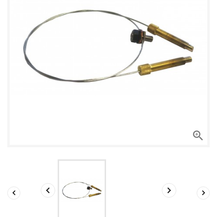




