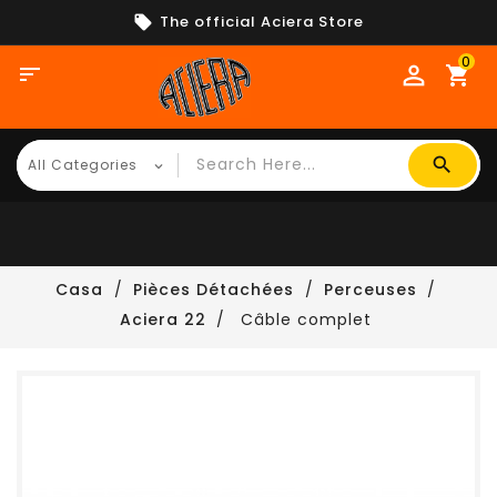
The official Aciera Store
0

shopping_cart
Casa
Pièces Détachées
Perceuses
Aciera 22
Câble complet