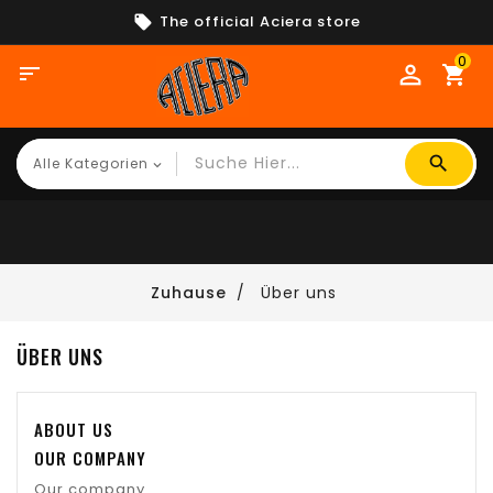
The official Aciera store
0

shopping_cart
Zuhause
Über uns
ÜBER UNS
ABOUT US
OUR COMPANY
Our company