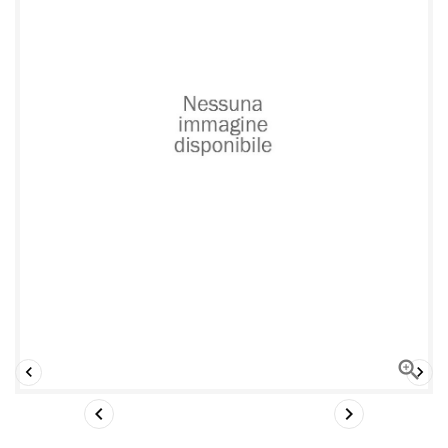




