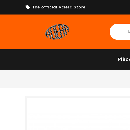
The official Aciera Store
Pièc