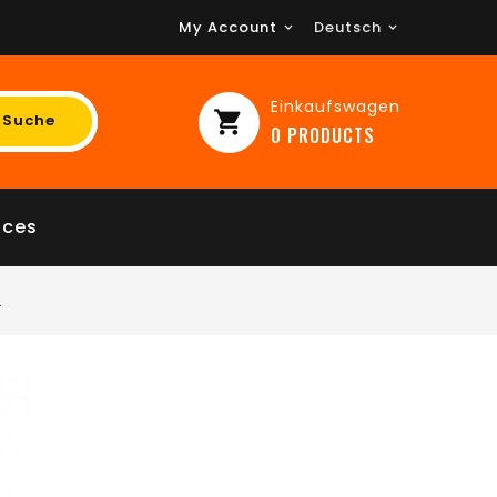
My Account
Deutsch

Einkaufswagen
shopping_cart
Suche
0
PRODUCTS
ices
2