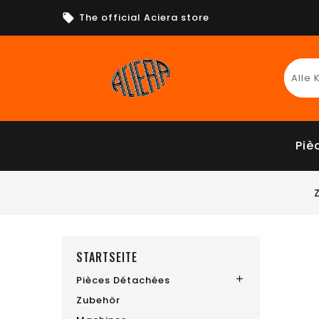
The official Aciera store
Piè
STARTSEITE
Pièces Détachées

Zubehör