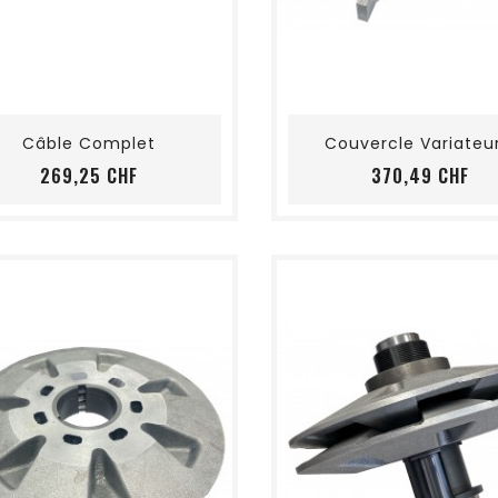
shopping_cart
favorite_border
visibility
shopping_cart
favorite_border
visibility
Câble Complet
Couvercle Variateur.
Preis
Pre
269,25 CHF
370,49 CHF