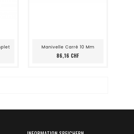
shopping_cart
favorite_border
visibility
plet
Manivelle Carré 10 Mm
eis
Preis
86,16 CHF
INFORMATION SPEICHERN