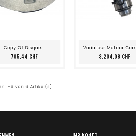
shopping_cart
favorite_border
visibility
shopping_cart
favorite_border
visibility
Copy Of Disque...
Variateur Moteur Com
Preis
Pr
705,44 CHF
3.204,08 CHF
en 1-6 von 6 Artikel(s)
EHMEN
IHR KONTO