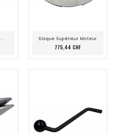
shopping_cart
favorite_border
visibility
..
Disque Supérieur Moteur
is
Preis
775,44 CHF