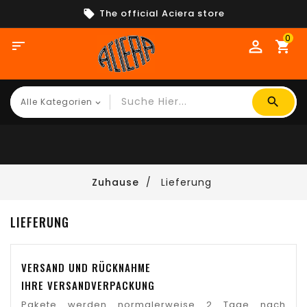
The official Aciera store
0

shopping_cart
Zuhause
Lieferung
LIEFERUNG
VERSAND UND RÜCKNAHME
IHRE VERSANDVERPACKUNG
Pakete werden normalerweise 2 Tage nach