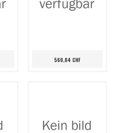
shopping_cart
favorite_border
visibility
is
Preis
560,04 CHF