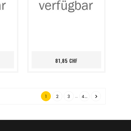
shopping_cart
favorite_border
visibility
s
Preis
81,85 CHF
…

1
2
3
40