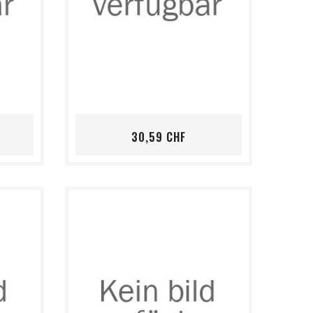
shopping_cart
favorite_border
visibility
eis
Preis
30,59 CHF