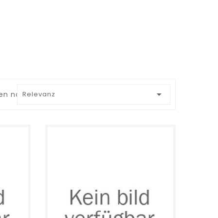

ren nach:
Relevanz