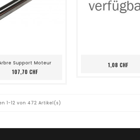
shopping_cart
favorite_border
visibility
shopping_cart
favorite_border
visibility
Arbre Support Moteur
Prei
1,08 CHF
Preis
107,70 CHF
en 1-12 von 472 Artikel(s)