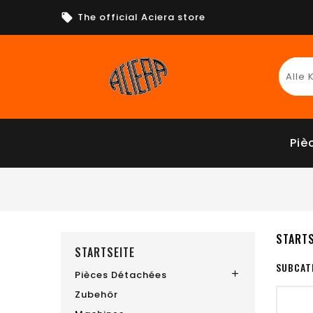
The official Aciera store
Piè
STARTS
STARTSEITE
SUBCAT
Pièces Détachées

Zubehör