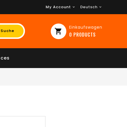
My Account
Deutsch

Einkaufswagen
shopping_cart
Suche
0
PRODUCTS
ices