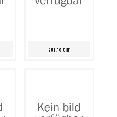
shopping_cart
favorite_border
visibility
is
Preis
281,10 CHF