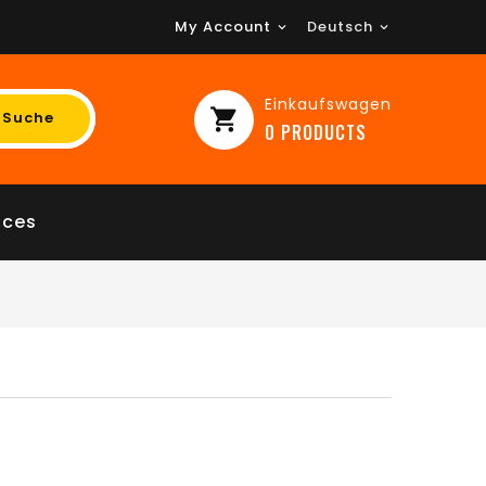
My Account
Deutsch

Einkaufswagen
shopping_cart
Suche
0
PRODUCTS
ices