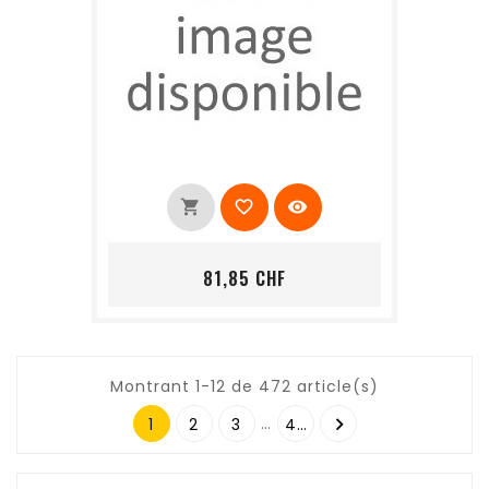
shopping_cart
favorite_border
visibility
Prix
81,85 CHF
Montrant 1-12 de 472 article(s)
…

1
2
3
40